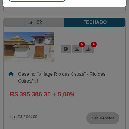
02
FECHADO
Lote:
5
0
Casa no "Village Rio das Ostras" - Rio das
Ostras/RJ
R$ 395.386,30 + 5,00%
Incr :
R$ 2.000,00
Não Vendido