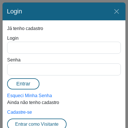
Olá,
Visitante
.
Login
Entrar
Já tenho cadastro
01
FECHADO
Lote:
Login
5
0
Senha
Entrar
Apartamento no "Edifício Sonhar VI" - Nova
Atibaia - Atibaia/SP
Esqueci Minha Senha
R$ 195.859,37 + 5,00%
Ainda não tenho cadastro
Cadastre-se
Entrar como Visitante
Incr :
R$ 2.000,00
Não Vendido