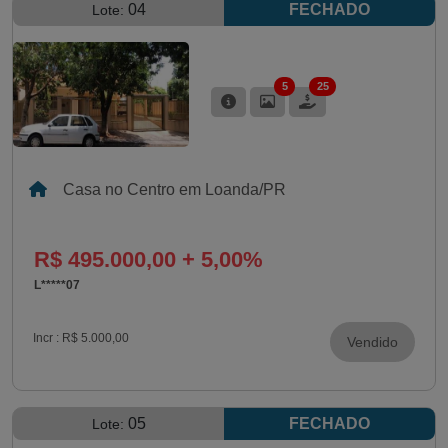
04
FECHADO
Lote:
5
25
Casa no Centro em Loanda/PR
R$ 495.000,00 + 5,00%
L*****07
Incr :
R$ 5.000,00
Vendido
05
FECHADO
Lote: