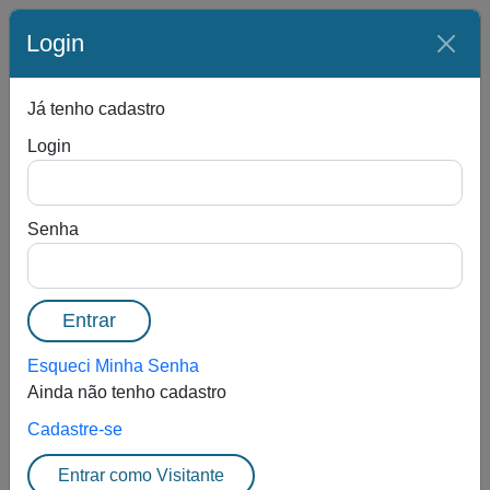
Olá,
Visitante
.
Login
Entrar
Já tenho cadastro
001
FECHADO
Lote:
Login
11
0
Senha
Entrar
Sala Comercial no "Condomínio Ed. Utinga" -
Centro - Rio de Janeiro/RJ
Esqueci Minha Senha
R$ 336.000,00 + 5,00%
Ainda não tenho cadastro
Cadastre-se
Entrar como Visitante
Incr :
R$ 2.000,00
Não Vendido