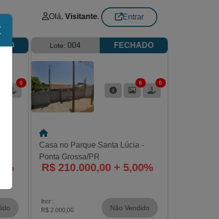
Olá,
Visitante
.
Entrar
ADO
004
FECHADO
Lote:
5
0
6
0
Casa no Parque Santa Lúcia -
J
Ponta Grossa/PR
00%
R$ 210.000,00 + 5,00%
Incr :
ido
Não Vendido
R$ 2.000,00