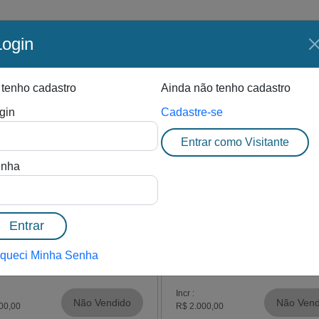
Login
002
FECHADO
003
FECH
te:
Lote:
 tenho cadastro
Ainda não tenho cadastro
gin
Cadastre-se
5
0
Entrar como Visitante
nha
Comercial em São
Sala Comercial em São
Entrar
óvão - Rio de Janeiro/RJ
Cristóvão - Rio de Janeiro/R
182.000,00 + 5,00%
R$ 182.000,00 + 5,
queci Minha Senha
Incr :
Não Vendido
Não Vend
00,00
R$ 2.000,00