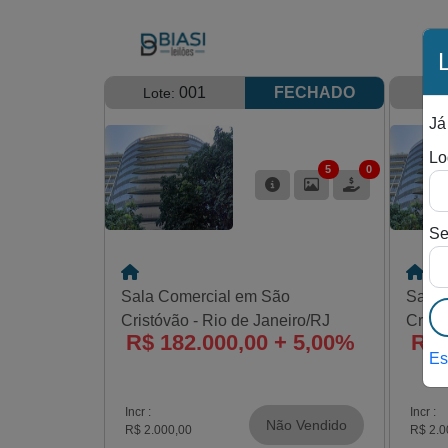
001
FECHADO
Lote:
Lo
Já
Lo
5
0
Se
Sala Comercial em São
Sala 
Cristóvão - Rio de Janeiro/RJ
Crist
R$ 182.000,00 + 5,00%
R$ 
Es
Incr :
Incr :
Não Vendido
R$ 2.000,00
R$ 2.0