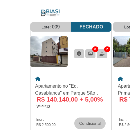
009
FECHADO
Lote:
Lo
8
2
Apartamento no "Ed.
Apart
Casablanca" em Parque São
Prima
R$ 140.140,00 + 5,00%
R$ 
Domingos -
Pindamonhangaba/SP
V*****12
Incr :
Incr :
Condicional
R$ 2.500,00
R$ 2.5