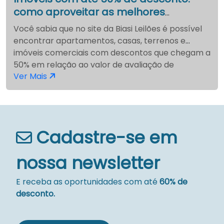
como aproveitar as melhores
oportunidades nos leilões Biasi
Você sabia que no site da Biasi Leilões é possível
encontrar apartamentos, casas, terrenos e
imóveis comerciais com descontos que chegam a
50% em relação ao valor de avaliação de
Ver Mais
mercado? Essa é uma oportunidade real —
oferecida por grandes bancos brasileiros — e
está disponível agora mesmo para qualquer
pessoa interessada em comprar bem e com
segurança.
Cadastre-se em
nossa newsletter
E receba as oportunidades com até
60% de
desconto.