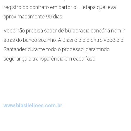
registro do contrato em cartório — etapa que leva
aproximadamente 90 dias.
Você não precisa saber de burocracia bancária nem ir
atrás do banco sozinho. A Biasi é o elo entre você e o
Santander durante todo o processo, garantindo
segurança e transparência em cada fase.
Quer ver os imóveis do Santander disponíveis nos
próximos leilões da Biasi? Acesse o site, use o
simulador e fale com nosso time.
www.biasileiloes.com.br