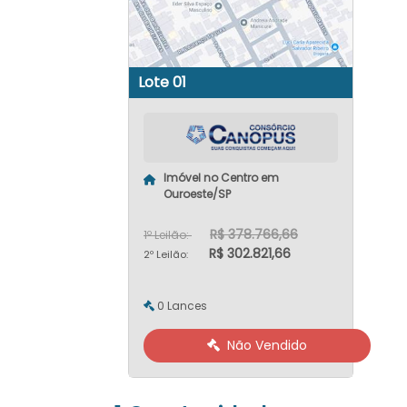
Lote 01
Imóvel no Centro em
Ouroeste/SP
R$ 378.766,66
1º Leilão:
R$ 302.821,66
2º Leilão:
0 Lances
Não Vendido