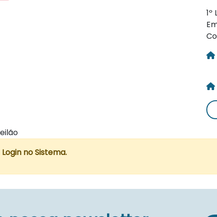
1º
Em
Co
eilão
o Login no Sistema.