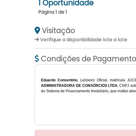
1 Oportunidade
Página
1
de
1
Visitação
Verifique a disponibilidade lote a lote
Condições de Pagament
Eduardo Consentino
, Leiloeiro Oficial, matrícula JU
ADMINISTRADORA DE CONSÓRCIOS LTDA
, CNPJ sob
do
Sistema
de Financiamento
Imobiliário
,
que
institui
ali