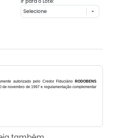
Ir para o Lote:
amente
autorizado pelo Credor Fiduciário
RODOBENS
0 de
novembro
de 1997 e regulamentação
complementar
eja também