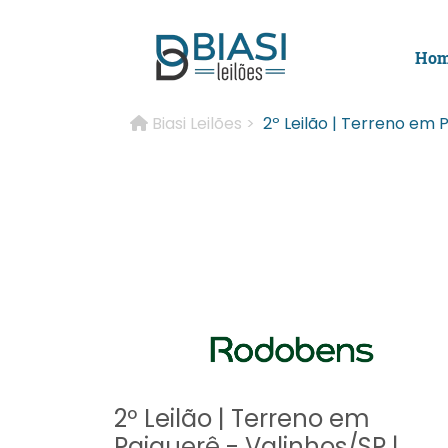
Ho
Biasi Leilões >
2º Leilão | Terreno em P
2º Leilão | Terreno em
Paiquerê - Valinhos/SP |