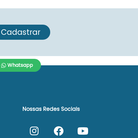
a hipótese do imóvel arrematado estar ocupado ou locado,
anteriores ou terceiros, com referência ao imóvel e ao
Cadastrar
es.com.br
Whatsapp
Nossas Redes Sociais