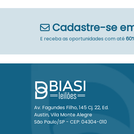
dívida acrescido de 5% (cinco por cento) de comissão do l
A vendedora não se responsabiliza por eventuais questio
o arrematante assume total responsabilidade no tocante
Cadastre-se em
O arrematante também exime a vendedora de quaisquer r
procedimento ora realizado, bem como de danos morais, ma
E receba as oportunidades com até
60%
Mais informações no escritório do Leiloeiro. Tel (11) 408
Eduardo Consentino, Matrícula – JUCESP 616 – Leiloeiro 
Av. Fagundes Filho, 145 Cj. 22, Ed.
Austin, Vila Monte Alegre
São Paulo/SP - CEP: 04304-010