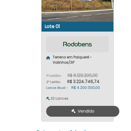
Lote 01
Terreno em Paiquerê -
Valinhos/SP
R$ 6.129.200,00
1º Leilão:
R$ 3.224.746,74
2º Leilão:
R$ 4.200.000,00
Lance Atual -
33 Lances
Vendido