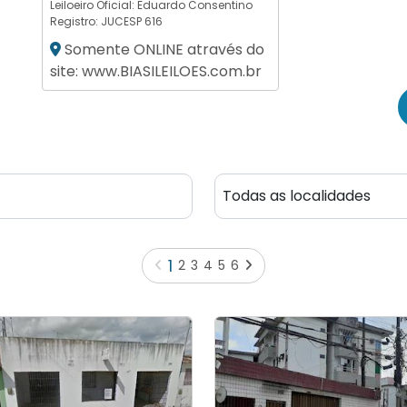
Leiloeiro Oficial:
Eduardo Consentino
Registro: JUCESP 616
Somente ONLINE através do
site: www.BIASILEILOES.com.br
1
2
3
4
5
6