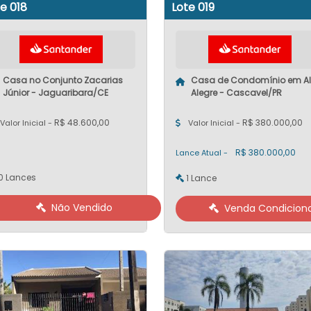
e 018
Lote 019
Casa no Conjunto Zacarias
Casa de Condomínio em Al
Júnior - Jaguaribara/CE
Alegre - Cascavel/PR
R$ 48.600,00
R$ 380.000,00
Valor Inicial -
Valor Inicial -
R$ 380.000,00
Lance Atual -
0 Lances
1 Lance
Não Vendido
Venda Condiciona