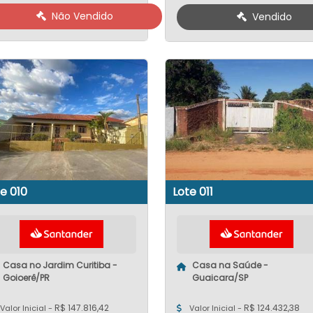
Não Vendido
Vendido
e 010
Lote 011
Casa no Jardim Curitiba -
Casa na Saúde -
Goioerê/PR
Guaicara/SP
R$ 147.816,42
R$ 124.432,38
Valor Inicial -
Valor Inicial -