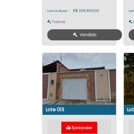
R$ 208.800,00
Lance Atual -
Lan
1 Lance
Vendido
Lote 013
Lot