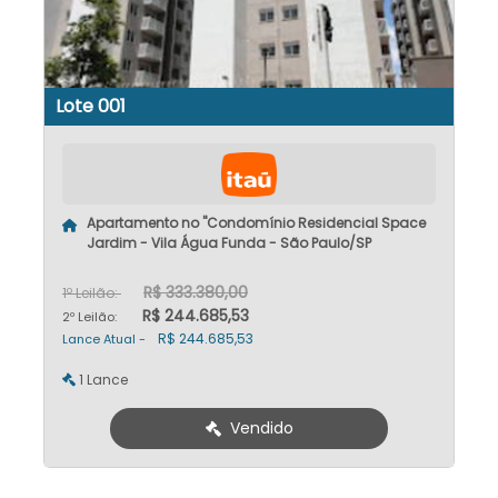
Lote 001
Apartamento no "Condomínio Residencial Space
Jardim - Vila Água Funda - São Paulo/SP
R$ 333.380,00
1º Leilão:
R$ 244.685,53
2º Leilão:
R$ 244.685,53
Lance Atual -
1 Lance
Vendido