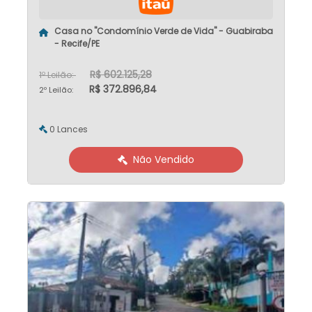
Casa no "Condomínio Verde de Vida" - Guabiraba
- Recife/PE
R$ 602.125,28
1º Leilão:
R$ 372.896,84
2º Leilão:
0 Lances
Não Vendido