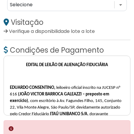
Visitação
Verifique a disponibilidade lote a lote
Condições de Pagamento
EDITAL DE LEILÃO DE ALIENAÇÃO FIDUCIÁRIA
EDUARDO CONSENTINO
,
leiloeiro oficial inscrito na JUCESP n°
616
(JOÃO VICTOR BARROCA GALEAZZI – preposto em
exercício)
, com escritório à Av. Fagundes Filho, 145, Conjunto
22, Vila Monte Alegre, São Paulo/SP,
devidamente autorizado
pelo Credor Fiduciário
ITAÚ UNIBANCO S/A
, doravante
designado
VENDEDOR
, inscrito no CNPJ sob n°
60.701.190/0001-04, com sede na Praça Alfredo Egydio de
Souza Aranha, n° 100, Torre Olavo Setúbal, na