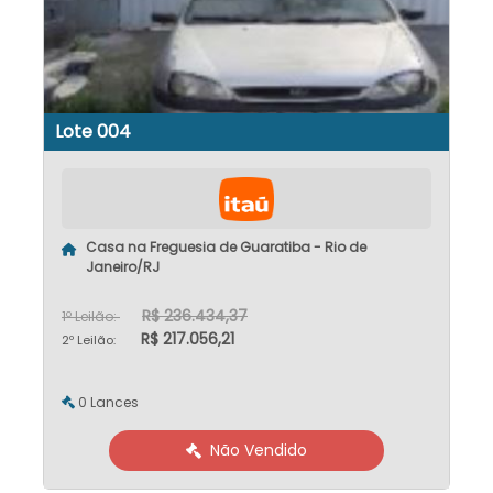
Lote 004
Casa na Freguesia de Guaratiba - Rio de
Janeiro/RJ
R$ 236.434,37
1º Leilão:
R$ 217.056,21
2º Leilão:
0 Lances
Não Vendido