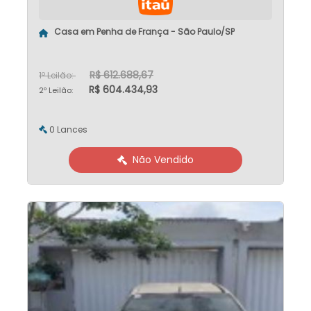
Casa em Penha de França - São Paulo/SP
R$ 612.688,67
1º Leilão:
R$ 604.434,93
2º Leilão:
0 Lances
Não Vendido