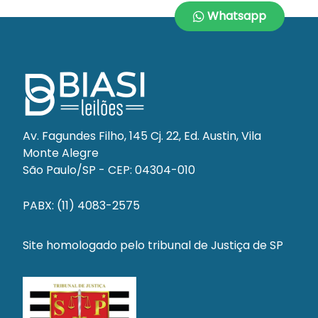
Whatsapp
Todos os horários estipulados neste edital, no
site
do leiloeiro
www.biasileiloes.com.br
, em catálogos ou em qualquer outro veículo
de comunicação consideram o horário oficial de Brasília-DF.
O(s) devedor(es) fiduciante(s) será(ão) comunicado(s) na
forma do parágrafo 2º-A do art. 27 da lei 9.514/97, incluído
Av. Fagundes Filho, 145 Cj. 22, Ed. Austin, Vila
pela lei 13.465 de 11/07/2017, das datas, horários e locais da
Monte Alegre
realização dos leilões fiduciários, mediante correspondência
São Paulo/SP - CEP: 04304-010
dirigida aos endereços constantes do contrato, inclusive ao
endereço eletrônico ou por edital, se aplicável, podendo o(s)
fiduciante(s)
adquirir sem concorrência de terceiros, o imóvel
PABX: (11) 4083-2575
outrora entregue em garantia, exercendo o seu direito de
preferência em 1º ou 2º leilão, pelo valor da dívida, acrescida
Site homologado pelo tribunal de Justiça de SP
dos encargos e despesas, conforme estabelecido no parágrafo
2º-B do mesmo artigo, ainda que, outros interessados já
tenham efetuado lances, para o respectivo lote do leilão.