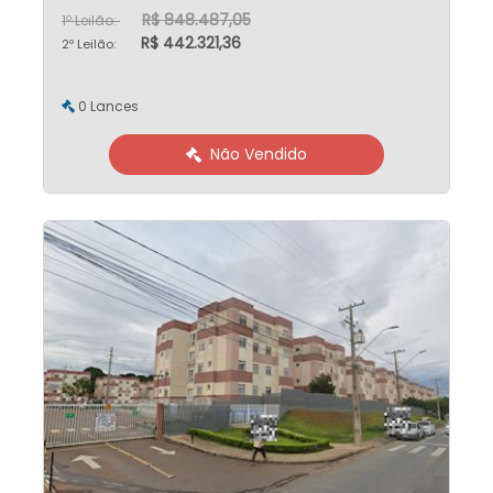
R$ 848.487,05
1º Leilão:
R$ 442.321,36
2º Leilão:
0 Lances
Não Vendido