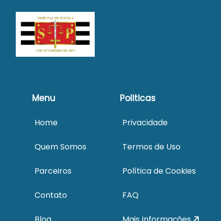
1.5.
O valor atribuído para o lance inicial dos imóveis não
necessariamente correspondem ao preço mínimo de venda.
O
VENDEDOR
irá analisar a oferta realizada em até 10 (dez) dias
úteis após o término do Leilão. Na hipótese de não homologação
da proposta pelo
VENDEDOR,
considerar-se-á o lance sem
efeito, não sendo devido qualquer valor ao proponente. O
proponente declara ter ciência de que o lance ofertado não
caracteriza direito adquirido e/ou vinculativo sem a homologação
Menu
Politicas
pelo
VENDEDOR
e que, portanto, desde já renuncia a qualquer
valor que venha a ser requerido a título de indenização elou
Home
Privacidade
reembolso, independente da natureza, bem como qualquer
direito ou ação, não podendo em qualquer hipótese alegar
Quem Somos
Termos de Uso
desconhecimento dessa condição.
Parceiros
Política de Cookies
1.6. LANCES AUTOMÁTICOS
- O interessado poderá
programar lances automáticos, de forma que, se outro
Contato
FAQ
interessado cobrir seu lance, o sistema automaticamente
gerará um novo lance para aquele interessado, acrescido de um
Blog
Mais Informações