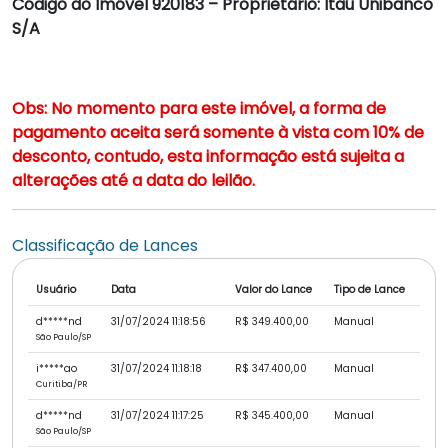
Código do Imóvel 920183 – Proprietário: Itaú Unibanco
S/A
Obs: No momento para este imóvel, a forma de
pagamento aceita será somente à vista com 10% de
desconto, contudo, esta informação está sujeita a
alterações até a data do leilão.
Classificação de Lances
Usuário
Data
Valor do Lance
Tipo de Lance
d*****nd
31/07/2024 11:18:56
R$ 349.400,00
Manual
São Paulo/SP
i*****ao
31/07/2024 11:18:18
R$ 347.400,00
Manual
Curitiba/PR
d*****nd
31/07/2024 11:17:25
R$ 345.400,00
Manual
São Paulo/SP