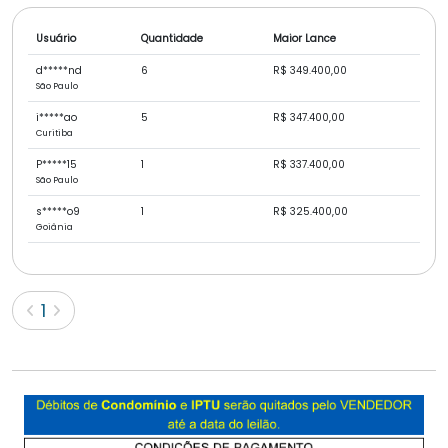
Usuário
Quantidade
Maior Lance
d*****nd
6
R$ 349.400,00
São Paulo
i*****ao
5
R$ 347.400,00
Curitiba
P*****15
1
R$ 337.400,00
São Paulo
s*****o9
1
R$ 325.400,00
Goiânia
(current)
1