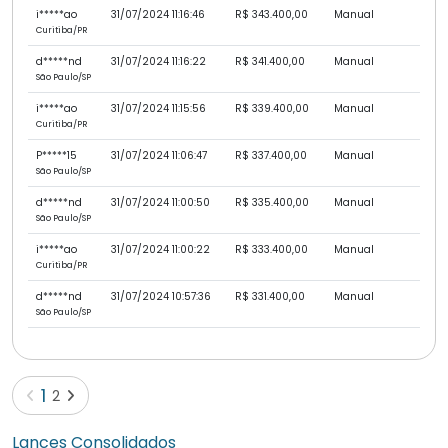
i*****ao
31/07/2024 11:16:46
R$ 343.400,00
Manual
Curitiba/PR
d*****nd
31/07/2024 11:16:22
R$ 341.400,00
Manual
São Paulo/SP
i*****ao
31/07/2024 11:15:56
R$ 339.400,00
Manual
Curitiba/PR
P*****15
31/07/2024 11:06:47
R$ 337.400,00
Manual
São Paulo/SP
d*****nd
31/07/2024 11:00:50
R$ 335.400,00
Manual
São Paulo/SP
i*****ao
31/07/2024 11:00:22
R$ 333.400,00
Manual
Curitiba/PR
d*****nd
31/07/2024 10:57:36
R$ 331.400,00
Manual
São Paulo/SP
(current)
1
2
Lances Consolidados