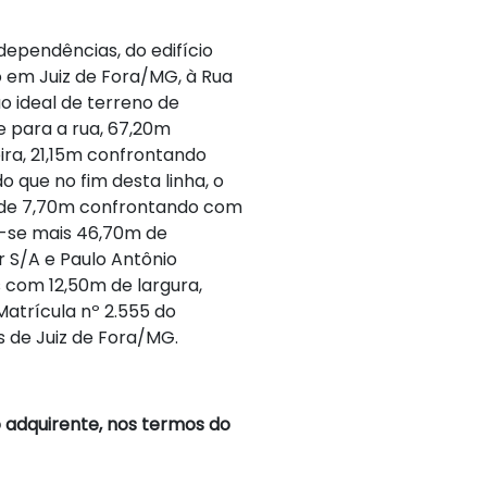
dependências, do edifício
o em Juiz de Fora/MG, à Rua
ão ideal de terreno de
e para a rua, 67,20m
ra, 21,15m confrontando
 que no fim desta linha, o
o de 7,70m confrontando com
o-se mais 46,70m de
 S/A e Paulo Antônio
s com 12,50m de largura,
atrícula nº 2.555 do
is de Juiz de Fora/MG.
adquirente, nos termos do