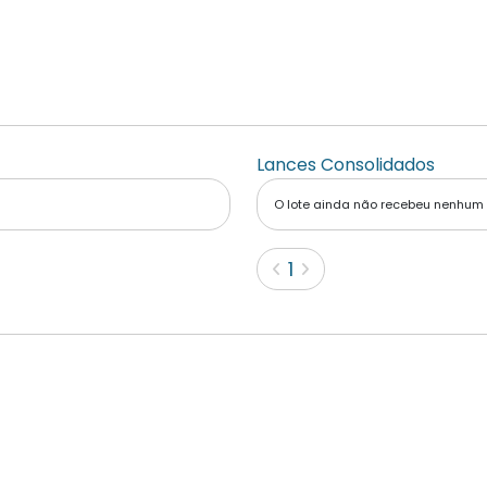
Lances Consolidados
O lote ainda não recebeu nenhum
(current)
1