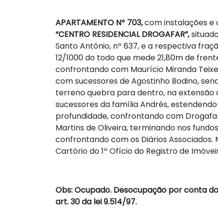
APARTAMENTO Nº 703,
com instalações e 
“CENTRO RESIDENCIAL DROGAFAR”,
situad
Santo Antônio, nº 637, e a respectiva fraç
12/1000 do todo que mede 21,80m de frent
confrontando com Maurício Miranda Teixei
com sucessores de Agostinho Bodino, sendo
terreno quebra para dentro, na extensã
sucessores da família Andrés, estendend
profundidade, confrontando com Drogafar
Martins de Oliveira, terminando nos fundo
confrontando com os Diários Associados. M
Cartório do 1º Ofício do Registro de Imóve
Obs: Ocupado. Desocupação por conta do 
art. 30 da lei 9.514/97.