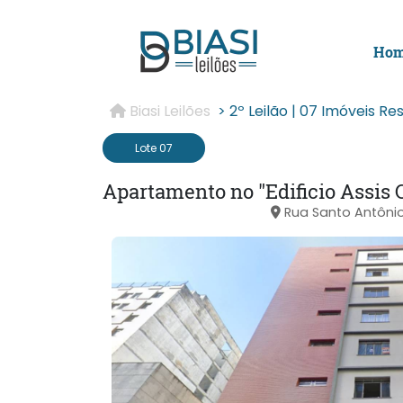
Ho
Biasi Leilões
> 2º Leilão | 07 Imóveis R
Lote 07
Rua Santo Antônio,