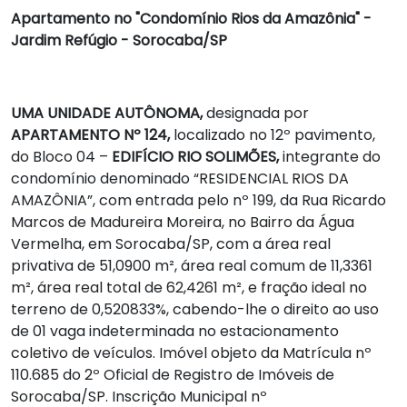
Apartamento no "Condomínio Rios da Amazônia" -
Jardim Refúgio - Sorocaba/SP
UMA UNIDADE AUTÔNOMA,
designada por
APARTAMENTO Nº 124,
localizado no 12º pavimento,
do Bloco 04 –
EDIFÍCIO RIO SOLIMÕES,
integrante do
condomínio denominado “RESIDENCIAL RIOS DA
AMAZÔNIA”, com entrada pelo nº 199, da Rua Ricardo
Marcos de Madureira Moreira, no Bairro da Água
Vermelha, em Sorocaba/SP, com a área real
privativa de 51,0900 m², área real comum de 11,3361
m², área real total de 62,4261 m², e fração ideal no
terreno de 0,520833%, cabendo-lhe o direito ao uso
de 01 vaga indeterminada no estacionamento
coletivo de veículos. Imóvel objeto da Matrícula nº
110.685 do 2º Oficial de Registro de Imóveis de
Sorocaba/SP. Inscrição Municipal nº