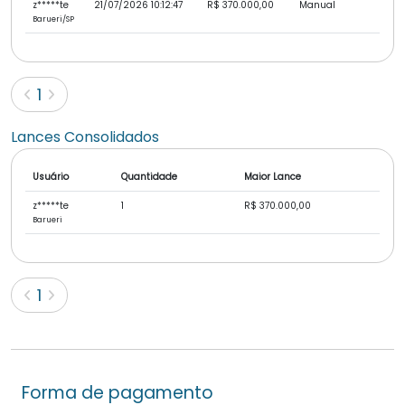
z*****te
21/07/2026 10:12:47
R$ 370.000,00
Manual
Barueri/SP
(current)
1
Lances Consolidados
Usuário
Quantidade
Maior Lance
z*****te
1
R$ 370.000,00
Barueri
(current)
1
Forma de pagamento