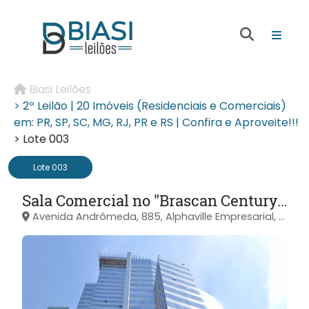
Biasi Leilões
> 2º Leilão | 20 Imóveis (Residenciais e Comerciais)
em: PR, SP, SC, MG, RJ, PR e RS | Confira e Aproveite!!!
> Lote 003
Lote 003
Sala Comercial no "Brascan Century Office" - Alphaville Empresarial - Barueri/SP
Avenida Andrômeda, 885, Alphaville Empresarial, Barueri/SP